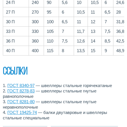
24 П
240
90
5,6
10
10,5
6
24,6
27 П
270
95
6
10,5
11
6,5
28
30 П
300
100
6,5
11
12
7
31,8
33 П
330
105
7
11,7
13
7,5
36,8
36 П
360
110
7,5
12,6
14
8,5
42,5
40 П
400
115
8
13,5
15
9
48,9
Ссылки
1.
ГОСТ 8340-97
— швеллеры стальные горячекатаные
2.
ГОСТ 8278-83
— швеллеры стальные гнутые
равнополочные
3.
ГОСТ 8281-80
— швеллеры стальные гнутые
неравнополочные
4.
ГОСТ 19425-74
— балки двутавровые и швеллеры
стальные специальные