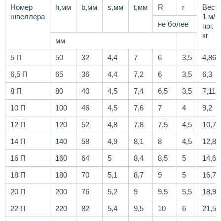
Номер
h,мм
b,мм
s,мм
t,мм
R
r
Вес
швеллера
1 м/
не более
пог.
кг
мм
5 П
50
32
4,4
7
6
3,5
4,86
6,5 П
65
36
4,4
7,2
6
3,5
6,3
8 П
80
40
4,5
7,4
6,5
3,5
7,11
10 П
100
46
4,5
7,6
7
4
9,2
12 П
120
52
4,8
7,8
7,5
4,5
10,7
14 П
140
58
4,9
8,1
8
4,5
12,8
16 П
160
64
5
8,4
8,5
5
14,6
18 П
180
70
5,1
8,7
9
5
16,7
20 П
200
76
5,2
9
9,5
5,5
18,9
22 П
220
82
5,4
9,5
10
6
21,5