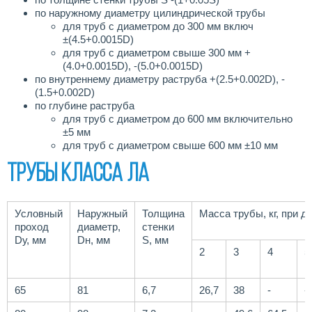
по наружному диаметру цилиндрической трубы
для труб с диаметром до 300 мм включ
±(4.5+0.0015D)
для труб с диаметром свыше 300 мм +
(4.0+0.0015D), -(5.0+0.0015D)
по внутреннему диаметру раструба +(2.5+0.002D), -
(1.5+0.002D)
по глубине раструба
для труб с диаметром до 600 мм включительно
±5 мм
для труб с диаметром свыше 600 мм ±10 мм
Трубы класса ЛА
Условный
Наружный
Толщина
Масса трубы, кг, при д
проход
диаметр,
стенки
Dу, мм
Dн, мм
S, мм
2
3
4
5
65
81
6,7
26,7
38
-
-