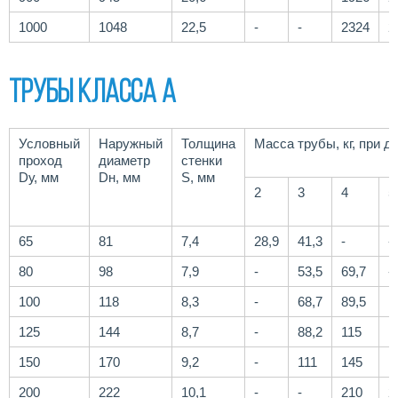
1000
1048
22,5
-
-
2324
2
Трубы класса А
Условный
Наружный
Толщина
Масса трубы, кг, при д
проход
диаметр
стенки
Dу, мм
Dн, мм
S, мм
2
3
4
5
65
81
7,4
28,9
41,3
-
-
80
98
7,9
-
53,5
69,7
-
100
118
8,3
-
68,7
89,5
1
125
144
8,7
-
88,2
115
1
150
170
9,2
-
111
145
1
200
222
10,1
-
-
210
2