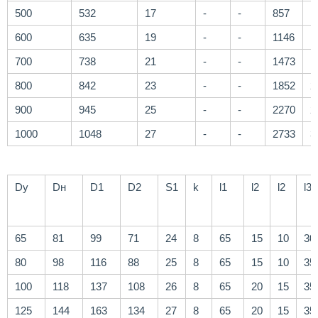
500
532
17
-
-
857
1
600
635
19
-
-
1146
1
700
738
21
-
-
1473
1
800
842
23
-
-
1852
2
900
945
25
-
-
2270
2
1000
1048
27
-
-
2733
3
Dу
Dн
D1
D2
S1
k
l1
l2
l2
l3
65
81
99
71
24
8
65
15
10
30
80
98
116
88
25
8
65
15
10
35
100
118
137
108
26
8
65
20
15
35
125
144
163
134
27
8
65
20
15
35