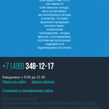
Благодаря тому, что у
нас имеются
собственные склады,
весь ассортимент
металлопроката всегда
в наличии. Условия
хранения продукции
соответствуют
наивысшим
требованиям . склады
крытые, отапливаемые,
поэтому металлопрокат
содержится в
надлежащем состоянии.
+7 (499)
348-12-17
Ежедневно с 9:00 до 21:00
Поиск по сайту
Задать вопрос
Создание и продвижение сайта
(function(i,s,o,g,r,a,m)
{i['GoogleAnalyticsObject']=r;i[r]=i[r]||function(){ (i[r].q=i[r].q||
[]).push(arguments)},i[r].l=1*new Date();a=s.createElement(o),