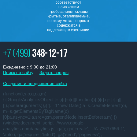
соответствуют
наивысшим
требованиям . склады
крытые, отапливаемые,
поэтому металлопрокат
содержится в
надлежащем состоянии.
+7 (499)
348-12-17
Ежедневно с 9:00 до 21:00
Поиск по сайту
Задать вопрос
Создание и продвижение сайта
(function(i,s,o,g,r,a,m)
{i['GoogleAnalyticsObject']=r;i[r]=i[r]||function(){ (i[r].q=i[r].q||
[]).push(arguments)},i[r].l=1*new Date();a=s.createElement(o),
m=s.getElementsByTagName(o)
[0];a.async=1;a.src=g;m.parentNode.insertBefore(a,m) })
(window,document,'script','//www.google-
analytics.com/analytics.js','ga'); ga('create', 'UA-73637656-1',
'auto'); ga('require', 'linkid'); ga('send', 'pageview');