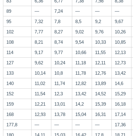
83
6,36
6,77
7,38
7,98
8,38
89
—
7,24
—
—
—
95
7,32
7,8
8,5
9,2
9,67
102
7,77
8,27
9,02
9,76
10,26
108
8,21
8,74
9,54
10,33
10,85
114
9,17
9,77
10,66
11,55
12,13
127
9,62
10,24
11,18
12,11
12,73
133
10,14
10,8
11,78
12,76
13,42
140
11,02
11,74
12,82
13,89
14,6
152
11,54
12,3
13,42
14,52
15,29
159
12,21
13,01
14,2
15,39
16,18
168
12,93
13,78
15,04
16,31
17,14
177,8
—
—
—
—
17,36
180
14,11
15,03
16,42
17,8
18,71