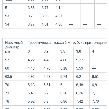
51
3,55
3,77
4,1
—
—
—
53
3,7
3,93
4,27
—
—
—
54
3,77
4,01
4,36
—
—
—
Наружный
Теоретическая масса 1 м труб, кг, при толщине 
диаметр,
3
3,2
3,5
3,8
4
мм
57
4,22
4,48
4,88
5,27
—
60
4,48
4,76
5,18
5,59
—
63,5
4,96
5,27
5,74
6,2
6,51
70
5,18
5,51
6
6,48
6,81
73
5,4
5,75
6,26
6,26
7,1
76
5,92
6,3
6,86
7,42
7,79