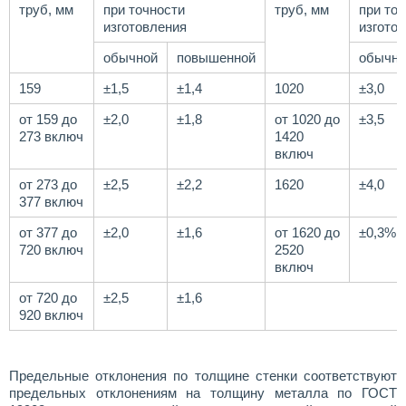
труб, мм
при точности
труб, мм
при то
изготовления
изгото
обычной
повышенной
обычно
159
±1,5
±1,4
1020
±3,0
от 159 до
±2,0
±1,8
от 1020 до
±3,5
273 включ
1420
включ
от 273 до
±2,5
±2,2
1620
±4,0
377 включ
от 377 до
±2,0
±1,6
от 1620 до
±0,3%
720 включ
2520
включ
от 720 до
±2,5
±1,6
920 включ
Предельные отклонения по толщине стенки соответствуют
предельных отклонениям на толщину металла по ГОСТ