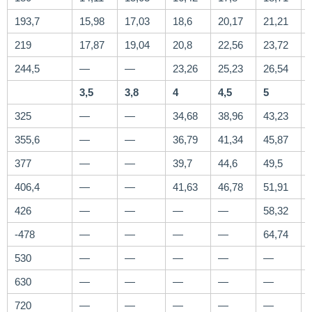
193,7
15,98
17,03
18,6
20,17
21,21
219
17,87
19,04
20,8
22,56
23,72
244,5
—
—
23,26
25,23
26,54
3,5
3,8
4
4,5
5
325
—
—
34,68
38,96
43,23
355,6
—
—
36,79
41,34
45,87
377
—
—
39,7
44,6
49,5
406,4
—
—
41,63
46,78
51,91
426
—
—
—
—
58,32
-478
—
—
—
—
64,74
530
—
—
—
—
—
630
—
—
—
—
—
720
—
—
—
—
—