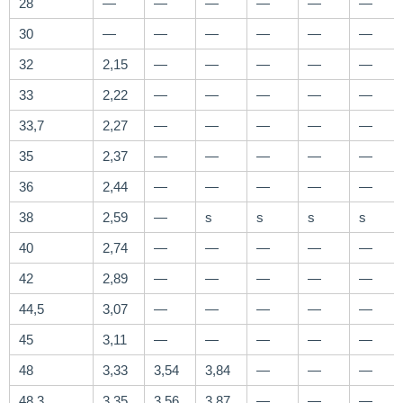
28
—
—
—
—
—
—
30
—
—
—
—
—
—
32
2,15
—
—
—
—
—
33
2,22
—
—
—
—
—
33,7
2,27
—
—
—
—
—
35
2,37
—
—
—
—
—
36
2,44
—
—
—
—
—
38
2,59
—
ѕ
ѕ
ѕ
ѕ
40
2,74
—
—
—
—
—
42
2,89
—
—
—
—
—
44,5
3,07
—
—
—
—
—
45
3,11
—
—
—
—
—
48
3,33
3,54
3,84
—
—
—
48,3
3,35
3,56
3,87
—
—
—