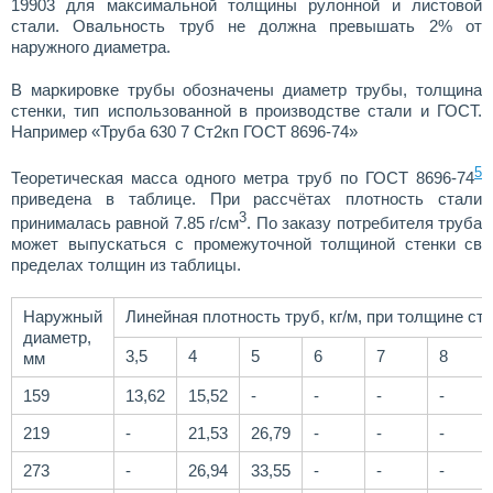
19903 для максимальной толщины рулонной и листовой
стали. Овальность труб не должна превышать 2% от
наружного диаметра.
В маркировке трубы обозначены диаметр трубы, толщина
стенки, тип использованной в производстве стали и ГОСТ.
Например «Труба 630 7 Ст2кп ГОСТ 8696-74»
5
Теоретическая масса одного метра труб по ГОСТ 8696-74
приведена в таблице. При рассчётах плотность стали
3
принималась равной 7.85 г/см
. По заказу потребителя труба
может выпускаться с промежуточной толщиной стенки св
пределах толщин из таблицы.
Наружный
Линейная плотность труб, кг/м, при толщине ст
диаметр,
3,5
4
5
6
7
8
мм
159
13,62
15,52
-
-
-
-
219
-
21,53
26,79
-
-
-
273
-
26,94
33,55
-
-
-