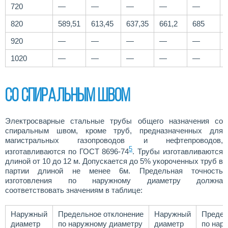
720
—
—
—
—
—
820
589,51
613,45
637,35
661,2
685
920
—
—
—
—
—
1020
—
—
—
—
—
Со спиральным швом
Электросварные стальные трубы общего назначения со
спиральным швом, кроме труб, предназначенных для
магистральных газопроводов и нефтепроводов,
5
изготавливаются по ГОСТ 8696-74
. Трубы изготавливаются
длиной от 10 до 12 м. Допускается до 5% укороченных труб в
партии длиной не менее 6м. Предельная точность
изготовления по наружному диаметру должна
соответствовать значениям в таблице:
Наружный
Предельное отклонение
Наружный
Предел
диаметр
по наружному диаметру
диаметр
по нар