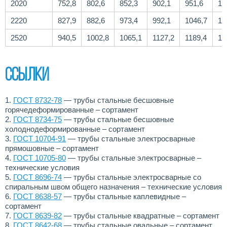
2020
752,8
802,6
852,3
902,1
951,6
10
2220
827,9
882,6
973,4
992,1
1046,7
11
2520
940,5
1002,8
1065,1
1127,2
1189,4
12
Ссылки
1.
ГОСТ 8732-78
— трубы стальные бесшовные
горячедеформированные – сортамент
2.
ГОСТ 8734-75
— трубы стальные бесшовные
холоднодеформированные – сортамент
3.
ГОСТ 10704-91
— трубы стальные электросварные
прямошовные – cортамент
4.
ГОСТ 10705-80
— трубы стальные электросварные –
технические условия
5.
ГОСТ 8696-74
— трубы стальные электросварные со
спиральным швом общего назначения – технические условия
6.
ГОСТ 8638-57
— трубы стальные каплевидные –
сортамент
7.
ГОСТ 8639-82
— трубы стальные квадратные – сортамент
8.
ГОСТ 8642-68
— трубы стальные овальные – сортамент