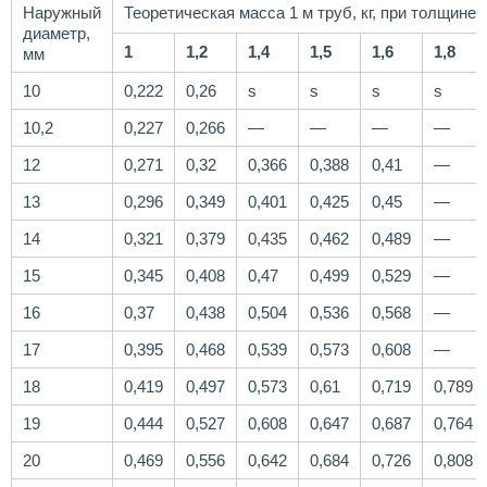
Наружный
Теоретическая масса 1 м труб, кг, при толщине 
диаметр,
1
1,2
1,4
1,5
1,6
1,8
мм
10
0,222
0,26
ѕ
ѕ
ѕ
ѕ
10,2
0,227
0,266
—
—
—
—
12
0,271
0,32
0,366
0,388
0,41
—
13
0,296
0,349
0,401
0,425
0,45
—
14
0,321
0,379
0,435
0,462
0,489
—
15
0,345
0,408
0,47
0,499
0,529
—
16
0,37
0,438
0,504
0,536
0,568
—
17
0,395
0,468
0,539
0,573
0,608
—
18
0,419
0,497
0,573
0,61
0,719
0,789
19
0,444
0,527
0,608
0,647
0,687
0,764
20
0,469
0,556
0,642
0,684
0,726
0,808