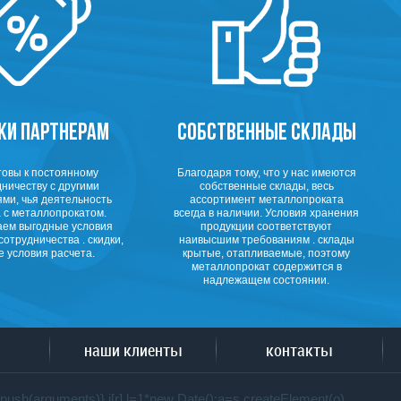
КИ ПАРТНЕРАМ
СОБСТВЕННЫЕ СКЛАДЫ
товы к постоянному
Благодаря тому, что у нас имеются
ничеству с другими
собственные склады, весь
ми, чья деятельность
ассортимент металлопроката
 с металлопрокатом.
всегда в наличии. Условия хранения
аем выгодные условия
продукции соответствуют
сотрудничества . скидки,
наивысшим требованиям . склады
е условия расчета.
крытые, отапливаемые, поэтому
металлопрокат содержится в
надлежащем состоянии.
наши клиенты
контакты
q||[]).push(arguments)},i[r].l=1*new Date();a=s.createElement(o),