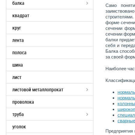
балка
Само поняти
заимствован
квадрат
строителями.
форме сечени
круг
сечении форм
сечении форм
лента
балки придае
себя и перед
Балка способ
полоса
за своей фор
шина
Наиболее час
лист
Классификаци
листовой металлопрокат
нормаль
нормаль
проволока
колонны
широко
труба
специал
сварны
уголок
Предприятия 