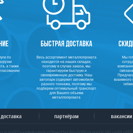
НИЕ
БЫСТРАЯ ДОСТАВКА
СКИД
уги по
Весь ассортимент металлопроката
Мы го
агрузки
находится на наших складах,
сотруд
та, а также
поэтому в случае заказа, мы
компания
огласованию
гарантируем быструю и
связана
своевременную доставку. Наш
Предлаг
автопарк содержит автомобили
взаимного 
разного тоннажа, поэтому мы
гибки
подберем оптимальный транспорт
для Вашего объема
металлопроката
доставка
партнёрам
вакансии
g,r,a,m){i['GoogleAnalyticsObject']=r;i[r]=i[r]||function(){ (i[r].q=i[r].