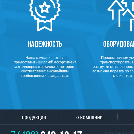
НАДЕЖНОСТЬ
ОБОРУДОВА
Наша компания готова
Предоставляем усл
предоставить широкий ассортимент
транспортировке, з
металлопроката, качество которого
разгрузки металлопрока
соответствует высочайшим
возможна порезка по с
требованиям и стандартам.
с клиентом.
продукция
о компании
(function(i,s,o,