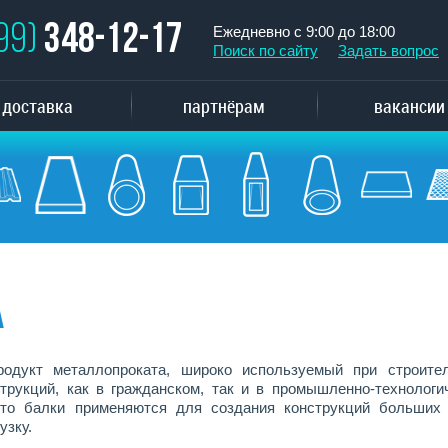
499)
348-12-17
Ежедневно с 9:00 до 18:00
Поиск по сайту
Задать вопрос
доставка
партнёрам
вакансии
а
родукт металлопроката, широко используемый при строите
трукций, как в гражданском, так и в промышленно-технологи
сто балки применяются для создания конструкций больших
узку.