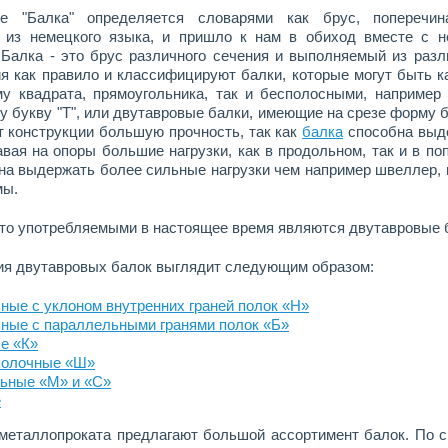
е "Балка" определяется словарями как брус, поперечин
о из немецкого языка, и пришло к нам в обиход вместе с 
 Балка - это брус различного сечения и выполняемый из раз
я как правило и классифицируют балки, которые могут быть 
у квадрата, прямоугольника, так и бесполосными, например
у букву "Т", или двутавровые балки, имеющие на срезе форму б
т конструкции большую прочность, так как
балка
способна выде
авая на опоры большие нагрузки, как в продольном, так и в по
на выдержать более сильные нагрузки чем например швеллер, и
мы.
то употребляемыми в настоящее время являются двутавровые 
я двутавровых балок выглядит следующим образом:
ные с уклоном внутренних граней полок «Н»
ные с параллельными гранями полок «Б»
е «К»
полочные «Ш»
ьные «М» и «С»
е
металлопроката предлагают большой ассортимент балок. По сп