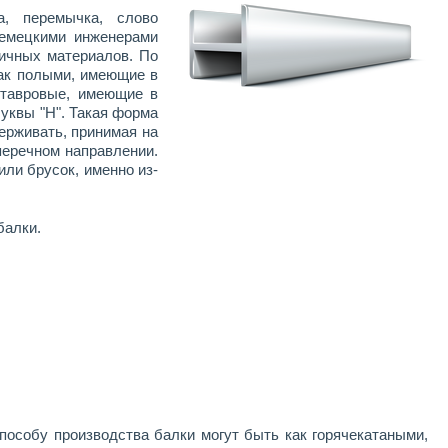
а, перемычка, слово
немецкими инженерами
личных материалов. По
как полыми, имеющие в
 тавровые, имеющие в
уквы "Н". Такая форма
рживать, принимая на
перечном направлении.
ли брусок, именно из-
балки.
особу производства балки могут быть как горячекатаными,