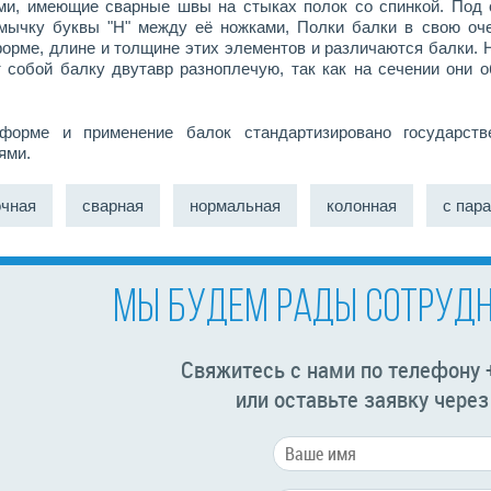
ми, имеющие сварные швы на стыках полок со спинкой. Под
мычку буквы "Н" между её ножками, Полки балки в свою оч
форме, длине и толщине этих элементов и различаются балки.
 собой балку двутавр разноплечую, так как на сечении они о
форме и применение балок стандартизировано государстве
ями.
чная
сварная
нормальная
колонная
с пар
МЫ БУДЕМ РАДЫ СОТРУДН
Свяжитесь с нами по телефону 
или оставьте заявку чере