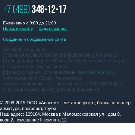
+7 (499)
348-12-17
Ежедневно с 9:00 до 21:00
Поиск по сайту
Задать вопрос
Создание и продвижение сайта
(function(i,s,o,g,r,a,m)
{i['GoogleAnalyticsObject']=r;i[r]=i[r]||function(){ (i[r].q=i[r].q||
[]).push(arguments)},i[r].l=1*new Date();a=s.createElement(o),
m=s.getElementsByTagName(o)
[0];a.async=1;a.src=g;m.parentNode.insertBefore(a,m) })
(window,document,'script','//www.google-
analytics.com/analytics.js','ga'); ga('create', 'UA-73637656-1',
'auto'); ga('require', 'linkid'); ga('send', 'pageview');
© 2009-2019 ООО «Аваком» – металлопрокат, балка, швеллер,
арматура, профлист, труба
Наш адрес: 129164, Москва г, Маломосковская ул., дом 8,
корп.2, помещение II,комната 12